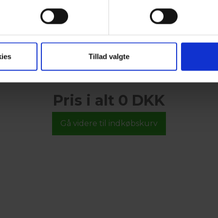
ies
Tillad valgte
Pris i alt 0 DKK