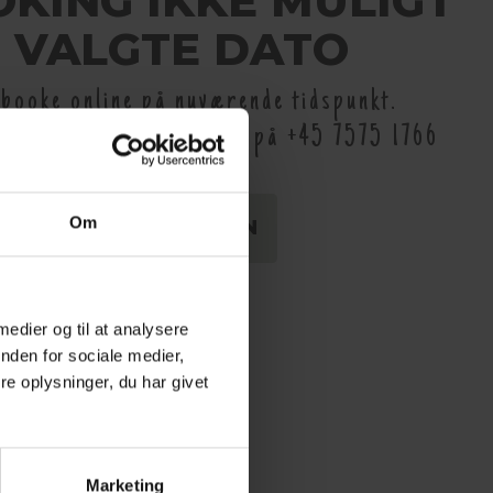
OKING IKKE MULIGT
 VALGTE DATO
t booke online på nuværende tidspunkt.
og nærmere information på +45 7575 1766
eller..
Om
 NY DATO I KALENDEREN
 medier og til at analysere
nden for sociale medier,
e oplysninger, du har givet
Marketing