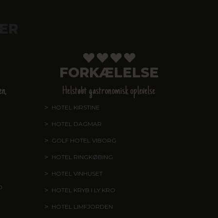
ER
FORKÆLELSE
en,
Helstøbt gastronomisk oplevelse
HOTEL KIRSTINE
, NÆSTVED - NYHED!
ND
HOTEL DAGMAR
, RIBE
GOLF HOTEL VIBORG
ING
HOTEL RINGKØBING
TVED
HOTEL VINHUSET
, NÆSTVED
O
HOTEL KRYB I LY KRO
, FREDERICIA
,
HOTEL LIMFJORDEN
, THISTED