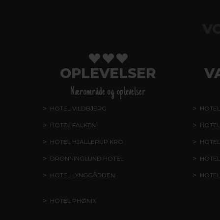
V
OPLEVELSER
V
Nærområde og oplevelser
HOTEL VILDBJERG
HOTEL
HOTEL FALKEN
, VIDEBÆK
HOTEL
HOTEL HJALLERUP KRO
HOTEL
DRONNINGLUND HOTEL
HOTE
HOTEL LYNGGÅRDEN
, GARNI HOTEL,
HOTE
HERNING
HOTEL PHØNIX
, GARNI HOTEL,
BRØNDERSLEV