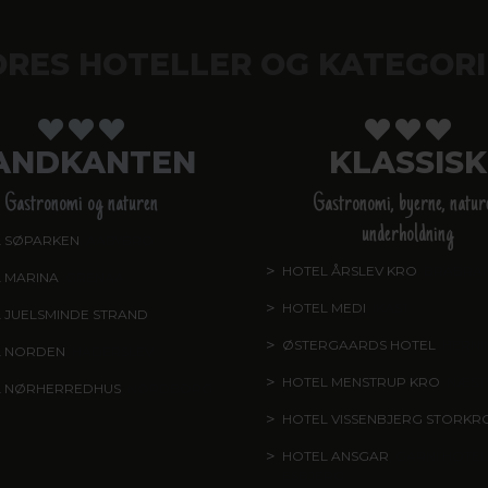
ORES HOTELLER OG KATEGORI
ANDKANTEN
KLASSISK
Gastronomi og naturen
Gastronomi, byerne, natur
underholdning
 SØPARKEN
, AABYBRO
HOTEL ÅRSLEV KRO
, BRABRA
 MARINA
, GRENAA
HOTEL MEDI
, IKAST
 JUELSMINDE STRAND
ØSTERGAARDS HOTEL
, HERN
L NORDEN
, HADERSLEV
HOTEL MENSTRUP KRO
, NÆS
L NØRHERREDHUS
, NORDBORG
HOTEL VISSENBJERG STORKR
HOTEL ANSGAR
, GARNI HOTEL
ESBJERG