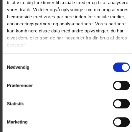
Pejserevyen 2026 på Hotel Pejsegården
til at vise dig funktioner til sociale medier og til at analysere
(eftermiddagsforestilling)
vores trafik. Vi deler også oplysninger om din brug af vores
hjemmeside med vores partnere inden for sociale medier,
Pejserevyen 2026 lover grin, gak og genial musik!
annonceringspartnere og analysepartnere. Vores partnere
kan kombinere disse data med andre oplysninger, du har
givet dem, eller som de har indsamlet fra din brug af deres
Læs mere
tjenester.
Revyshows, Hotel Pejsegaarden, 8740 Brædstrup
Samtykkevalg
Nødvendig
Præferencer
Statistik
Marketing