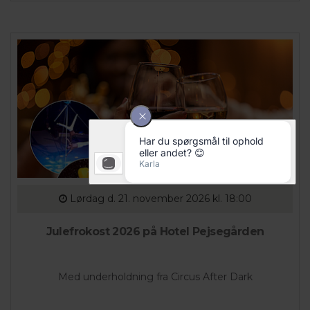
Lørdag
d. 21. november 2026 kl. 18:00
Julefrokost 2026 på Hotel Pejsegården
Med underholdning fra Circus After Dark