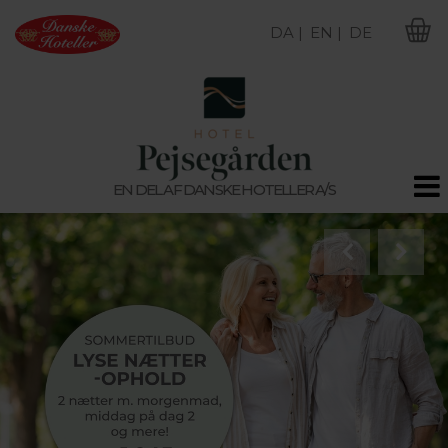
DA |
EN |
DE
M
EN DEL AF DANSKE HOTELLER A/S