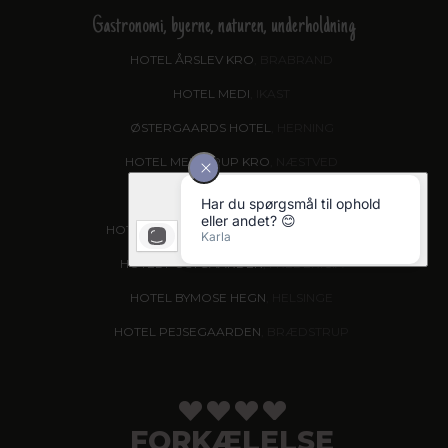
Gastronomi, byerne, naturen, underholdning
HOTEL ÅRSLEV KRO
, BRABRAND
HOTEL MEDI
, IKAST
ØSTERGAARDS HOTEL
, HERNING
HOTEL MENSTRUP KRO
, NÆSTVED
HOTEL VISSENBJERG STORKRO
HOTEL ANSGAR
, GARNI HOTEL, ESBJERG
HOTEL POSTGAARDEN
, FREDERICIA
HOTEL BYMOSE HEGN
, HELSINGE
HOTEL PEJSEGAARDEN
, BRÆDSTRUP
FORKÆLELSE