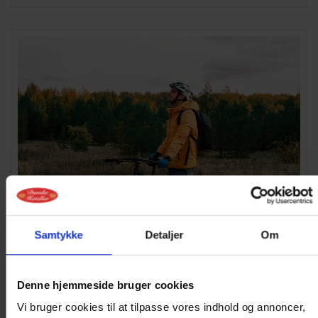
CYKELOPHOLD 1
1 NAT
Samtykke
Detaljer
Om
Få en cykeloplevelse udover det sædvanlige og nyd
et ophold på Hotel Pejsegården....
Denne hjemmeside bruger cookies
Vi bruger cookies til at tilpasse vores indhold og annoncer,