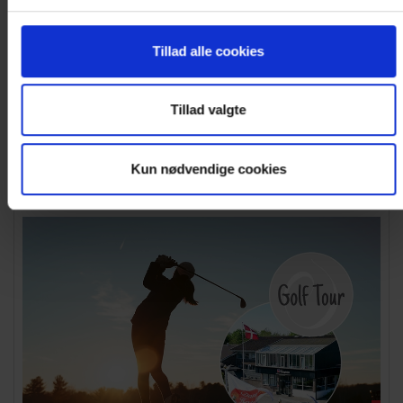
Golf Tour - Vælg frit mellem 58 golfbaner
Udvalgte hoteller er klar til dette års Golf...
Tillad alle cookies
Fra DKK 1.470
Se ophold
Tillad valgte
Pris pr. person
Kun nødvendige cookies