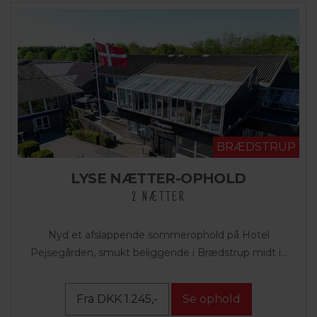
BRÆDSTRUP
LYSE NÆTTER-OPHOLD
2 NÆTTER
Nyd et afslappende sommerophold på Hotel
Pejsegården, smukt beliggende i Brædstrup midt i...
Fra DKK 1.245,-
Se ophold