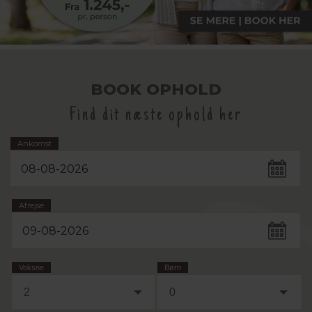
BOOK OPHOLD
Find dit næste ophold her
Ankomst
Afrejse
Voksne
Børn
2
0