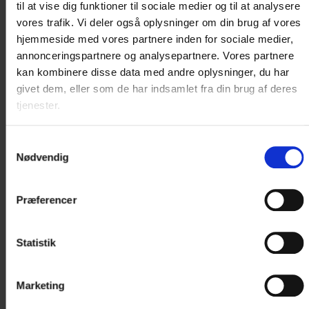
til at vise dig funktioner til sociale medier og til at analysere
Fra DKK 870,-
Se ophold
vores trafik. Vi deler også oplysninger om din brug af vores
hjemmeside med vores partnere inden for sociale medier,
Pris pr. person
annonceringspartnere og analysepartnere. Vores partnere
kan kombinere disse data med andre oplysninger, du har
givet dem, eller som de har indsamlet fra din brug af deres
tjenester.
Samtykkevalg
Nødvendig
Præferencer
Statistik
GOLF TOUR 1
1 NAT
Marketing