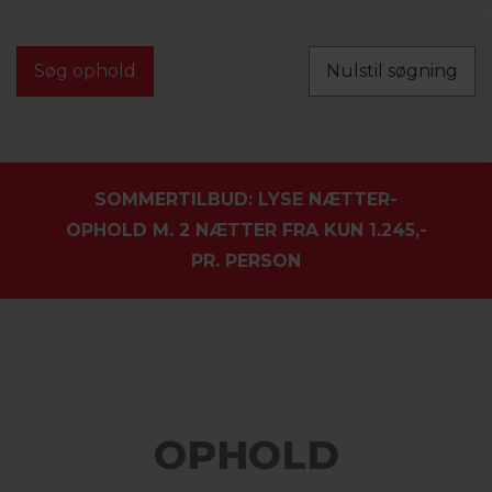
Nulstil søgning
SOMMERTILBUD: LYSE NÆTTER-
OPHOLD M. 2 NÆTTER FRA KUN 1.245,-
PR. PERSON
OPHOLD