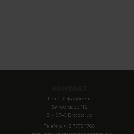
KONTAKT
Hotel Pejsegården
Søndergade 112
DK-8740 Brædstrup
Telefon: +45 7575 1766