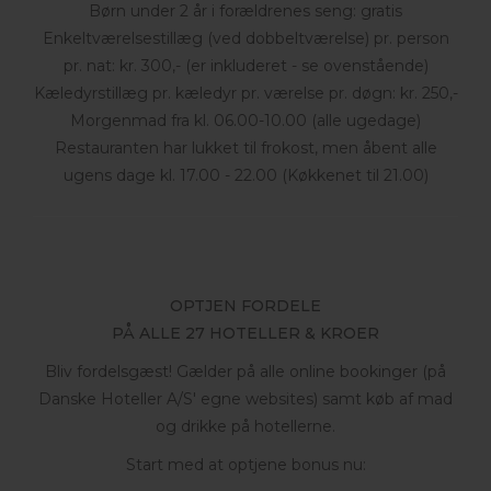
Børn under 2 år i forældrenes seng: gratis
Enkeltværelsestillæg (ved dobbeltværelse) pr. person
pr. nat: kr. 300,- (er inkluderet - se ovenstående)
Kæledyrstillæg pr. kæledyr pr. værelse pr. døgn: kr. 250,-
Morgenmad fra kl. 06.00-10.00 (alle ugedage)
Restauranten har lukket til frokost, men åbent alle
ugens dage kl. 17.00 - 22.00 (Køkkenet til 21.00)
OPTJEN FORDELE
PÅ ALLE 27 HOTELLER & KROER
Bliv fordelsgæst! Gælder på alle online bookinger (på
Danske Hoteller A/S' egne websites) samt køb af mad
og drikke på hotellerne.
Start med at optjene bonus nu: