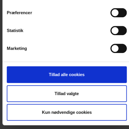
Præferencer
DOBBELTVÆRELSE
Statistik
Dobbeltværelserne er indrettet med bad/toilet.
Alle værelser har fladskærms tv, samt trådløst...
Marketing
Læs mere
1.740 DKK
Tillad alle cookies
Tillad valgte
Vælg værelse
Kun nødvendige cookies