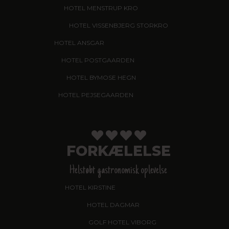
HOTEL MENSTRUP KRO
, NÆSTVED
HOTEL VISSENBJERG STORKRO
HOTEL ANSGAR
, GARNI HOTEL, ESBJERG
HOTEL POSTGAARDEN
, FREDERICIA
HOTEL BYMOSE HEGN
, HELSINGE
HOTEL PEJSEGAARDEN
, BRÆDSTRUP
FORKÆLELSE
Helstøbt gastronomisk oplevelse
HOTEL KIRSTINE
, NÆSTVED - NYHED!
HOTEL DAGMAR
, RIBE
GOLF HOTEL VIBORG