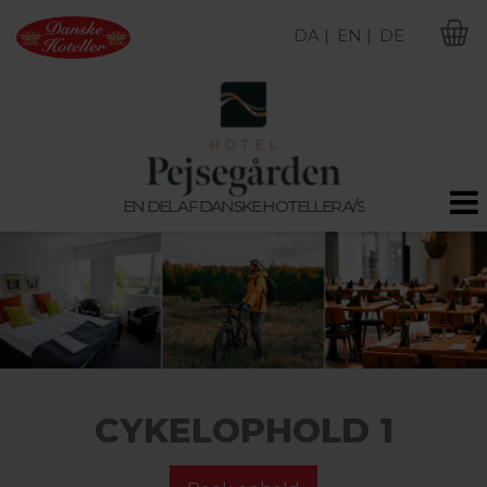
DA |
EN |
DE
M
EN DEL AF DANSKE HOTELLER A/S
CYKELOPHOLD 1