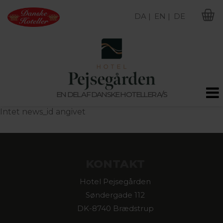
DA |
EN |
DE
M
EN DEL AF DANSKE HOTELLER A/S
Intet news_id angivet
KONTAKT
Hotel Pejsegården
Søndergade 112
DK-8740 Brædstrup