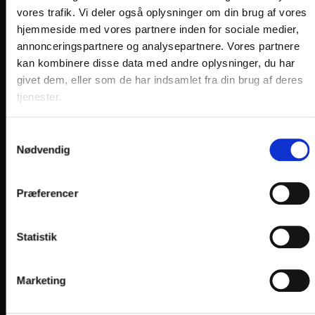
VORES HOTELLER OG KATEGORIER
vores trafik. Vi deler også oplysninger om din brug af vores
hjemmeside med vores partnere inden for sociale medier,
annonceringspartnere og analysepartnere. Vores partnere
kan kombinere disse data med andre oplysninger, du har
OPLEVELSER
givet dem, eller som de har indsamlet fra din brug af deres
tjenester.
Nærområde og oplevelser
HOTEL VILDBJERG
Samtykkevalg
HOTEL FALKEN
, VIDEBÆK
Nødvendig
HOTEL HJALLERUP KRO
Præferencer
DRONNINGLUND HOTEL
HOTEL LYNGGÅRDEN
, GARNI HOTEL, HERNING
Statistik
HOTEL PHØNIX
, GARNI HOTEL, BRØNDERSLEV
Marketing