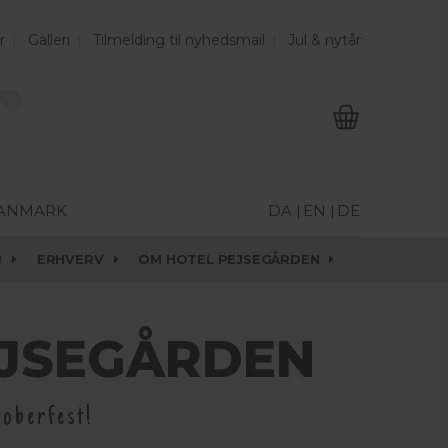
r
Galleri
Tilmelding til nyhedsmail
Jul & nytår
DANMARK
DA |
EN |
DE
B
ERHVERV
OM HOTEL PEJSEGÅRDEN
EJSEGÅRDEN
toberfest!