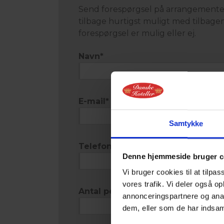
Send forespørgsel på arrangementet 
tilbage hurtigst muligt med tilbage
forespørgsel er mulig eller ej.
Navn
*
E-mail
*
Samtykke
Telefon
*
Denne hjemmeside bruger c
Vi bruger cookies til at tilpas
vores trafik. Vi deler også 
Antal personer
*
annonceringspartnere og anal
dem, eller som de har indsaml