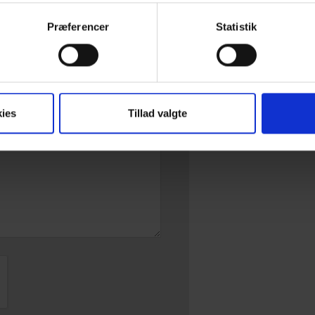
Præferencer
Statistik
ernatning
ies
Tillad valgte