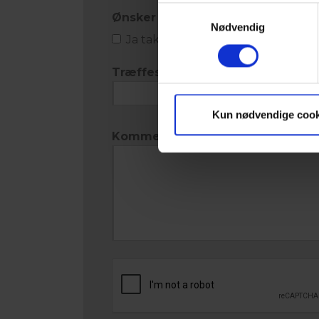
Samtykkevalg
Ønsker til evt. overnatning
Nødvendig
Ja tak, kontakt mig angående ov
Træffes bedst i tidsrummet
Kun nødvendige cook
Kommentar