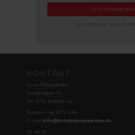
Du modtager kopi af dine
KONTAKT
Hotel Pejsegården
Søndergade 112
DK-8740 Brædstrup
Telefon: +45 7575 1766
E-mail:
info@
hotelpejsegaarden.dk
En del af: