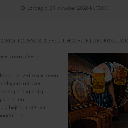
Lørdag
d. 24. oktober 2026 kl. 15:00
OOKINGFORESPØRGSEL TIL HOTELLET NEDERST PÅ D
Texas Town på Hotel
ktober 2026 i Texas Town.
e slagere ud over
emningen tager dig
klar til en
 og højt humør! Der
rrangementet.