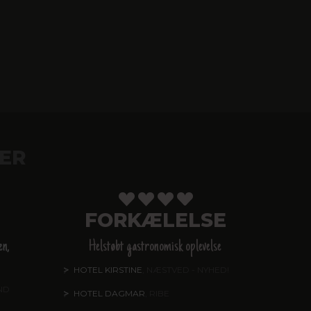
ER
FORKÆLELSE
en,
Helstøbt gastronomisk oplevelse
HOTEL KIRSTINE
, NÆSTVED - NYHED!
ND
HOTEL DAGMAR
, RIBE