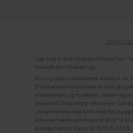
UDFYLD B
Tag med til årets fedeste Oktoberfest i 
Pejsegården i Brædstrup.
Kom og oplev Oktoberfest lørdag d. 24. o
Showbandet Partyskinkerne fyrer de tysk
scenekanten, og musikken, maden og st
direkte til Oktoberfest i München. Gør dig 
uforglemmelig dag fyldt med fest, hygge
serveres "wienerschnitzel mit alles" til a
Arrangementet starter kl. 15.00 til 23.00