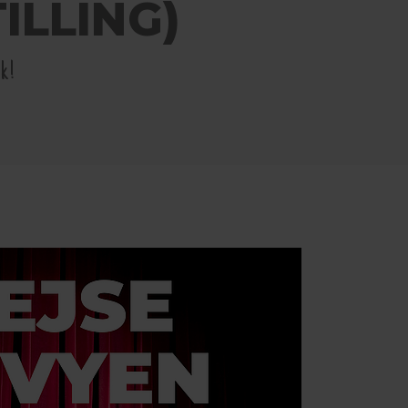
ILLING)
k!