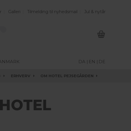
r
Galleri
Tilmelding til nyhedsmail
Jul & nytår
DANMARK
DA |
EN |
DE
B
ERHVERV
OM HOTEL PEJSEGÅRDEN
 HOTEL