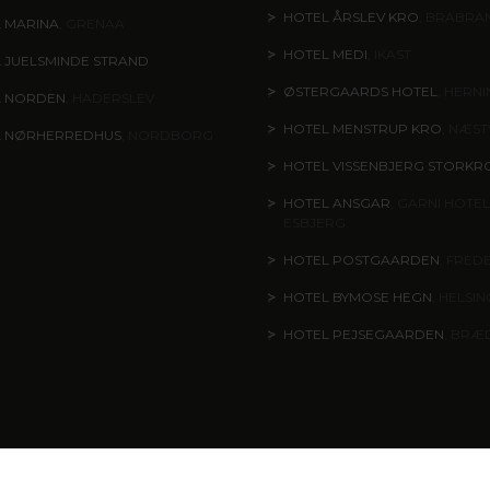
HOTEL ÅRSLEV KRO
, BRABRA
 MARINA
, GRENAA
HOTEL MEDI
, IKAST
 JUELSMINDE STRAND
ØSTERGAARDS HOTEL
, HERN
L NORDEN
, HADERSLEV
HOTEL MENSTRUP KRO
, NÆS
L NØRHERREDHUS
, NORDBORG
HOTEL VISSENBJERG STORKR
HOTEL ANSGAR
, GARNI HOTEL
ESBJERG
HOTEL POSTGAARDEN
, FRED
HOTEL BYMOSE HEGN
, HELSI
HOTEL PEJSEGAARDEN
, BRÆ