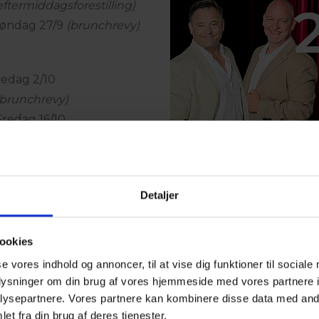
eftermiddagsforestilling
)
 Søndag 27/9
(brunchrevy
)
redag 2/10
(brunchrevy)
Fredag 16/10
 Fredag 23/10
Detaljer
ookies
se vores indhold og annoncer, til at vise dig funktioner til sociale
oplysninger om din brug af vores hjemmeside med vores partnere i
ysepartnere. Vores partnere kan kombinere disse data med andr
et fra din brug af deres tjenester.