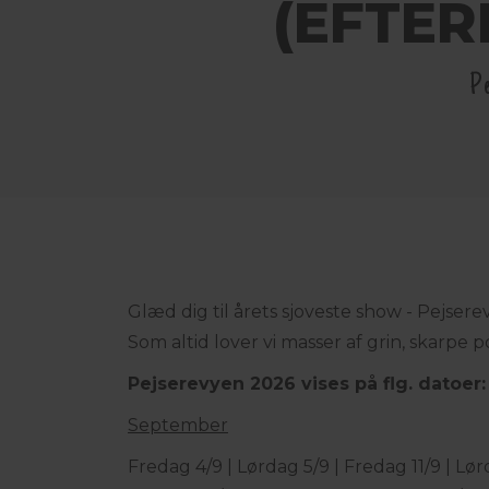
(EFTER
P
Glæd dig til årets sjoveste show - Pejser
Som altid lover vi masser af grin, skarpe p
Pejserevyen 2026 vises på flg. datoer:
September
Fredag 4/9 | Lørdag 5/9 | Fredag 11/9 | Lør