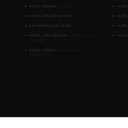
HOTEL FALKEN
, VIDEBÆK
HOTEL
HOTEL HJALLERUP KRO
HOTEL
DRONNINGLUND HOTEL
HOTE
HOTEL LYNGGÅRDEN
, GARNI HOTEL,
HOTE
HERNING
HOTEL PHØNIX
, GARNI HOTEL,
BRØNDERSLEV