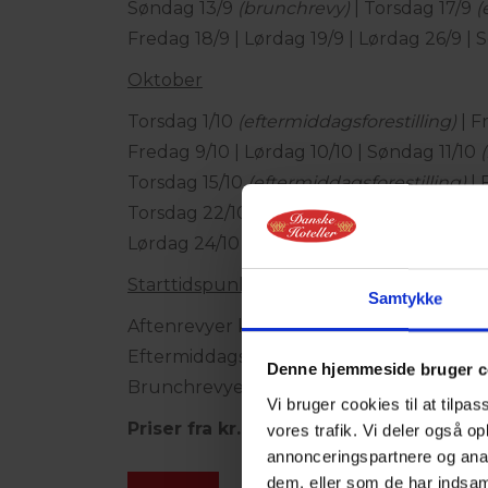
Søndag 13/9
(brunchrevy)
| Torsdag 17/9
(
Fredag 18/9 | Lørdag 19/9 | Lørdag 26/9 |
Oktober
Torsdag 1/10
(eftermiddagsforestilling)
| F
Fredag 9/10 | Lørdag 10/10 | Søndag 11/10
Torsdag 15/10
(eftermiddagsforestilling)
| 
Torsdag 22/10
(eftermiddagsforestilling)
|
Lørdag 24/10
Starttidspunkter
Samtykke
Aftenrevyer kl. 20.30
Eftermiddagsforestillinger kl. 15.00
Denne hjemmeside bruger c
Brunchrevyer kl. 13.00
Vi bruger cookies til at tilpas
Priser fra kr. 595,- pr. person
vores trafik. Vi deler også 
annonceringspartnere og anal
dem, eller som de har indsaml