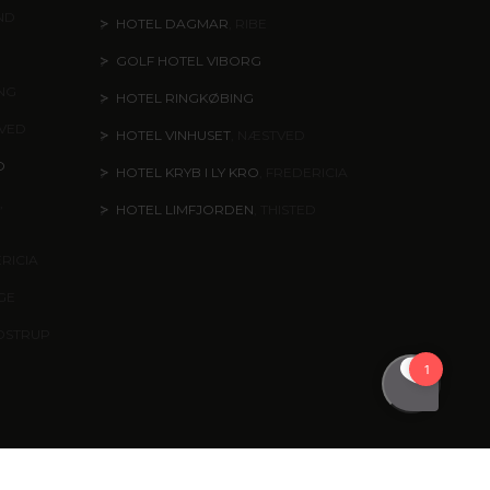
ND
HOTEL DAGMAR
, RIBE
GOLF HOTEL VIBORG
ING
HOTEL RINGKØBING
TVED
HOTEL VINHUSET
, NÆSTVED
O
HOTEL KRYB I LY KRO
, FREDERICIA
,
HOTEL LIMFJORDEN
, THISTED
ERICIA
NGE
DSTRUP