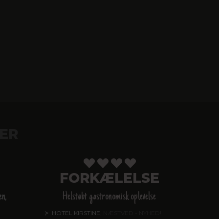
ER
FORKÆLELSE
en,
Helstøbt gastronomisk oplevelse
HOTEL KIRSTINE
, NÆSTVED - NYHED!