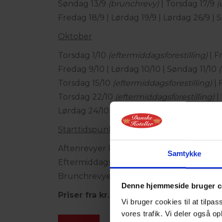
Søndag 13/9
(brunchrevy)
| Torsdag 17/9
(
Fredag 18/9 | Lørdag 19/9 | Lørdag 26/9 |
Oktober
Torsdag 1/10
(eftermiddagsforestilling)
| F
Fredag 9/10 | Lørdag 10/10 | Søndag 11/10
Torsdag 15/10
(eftermiddagsforestilling)
| 
Torsdag 22/10
(eftermiddagsforestilling)
|
Lørdag 24/10
Starttidspunkter
Aftenrevyer kl. 20.30
Samtykke
Eftermiddagsforestillinger kl. 15.00
Brunchrevyer kl. 13.00
Denne hjemmeside bruger c
Priser fra kr. 595,- pr. person
Vi bruger cookies til at tilpas
vores trafik. Vi deler også 