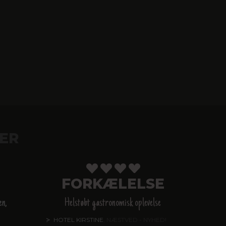
ER
FORKÆLELSE
en,
Helstøbt gastronomisk oplevelse
HOTEL KIRSTINE
, NÆSTVED - NYHED!