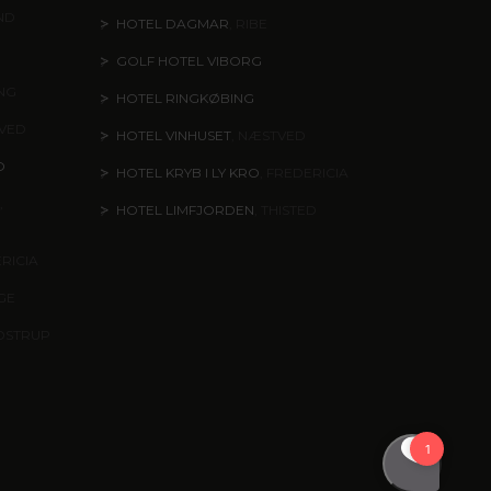
ND
HOTEL DAGMAR
, RIBE
GOLF HOTEL VIBORG
ING
HOTEL RINGKØBING
TVED
HOTEL VINHUSET
, NÆSTVED
O
HOTEL KRYB I LY KRO
, FREDERICIA
,
HOTEL LIMFJORDEN
, THISTED
ERICIA
NGE
DSTRUP