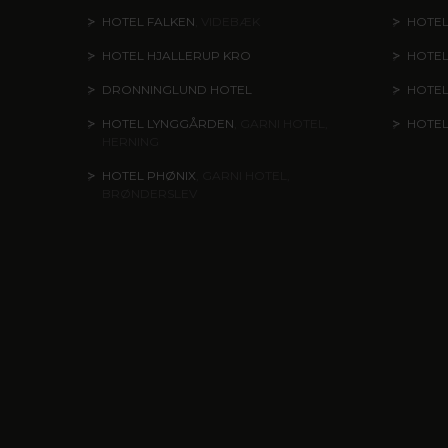
HOTEL FALKEN
, VIDEBÆK
HOTEL
HOTEL HJALLERUP KRO
HOTEL
DRONNINGLUND HOTEL
HOTE
HOTEL LYNGGÅRDEN
, GARNI HOTEL,
HOTE
HERNING
HOTEL PHØNIX
, GARNI HOTEL,
BRØNDERSLEV