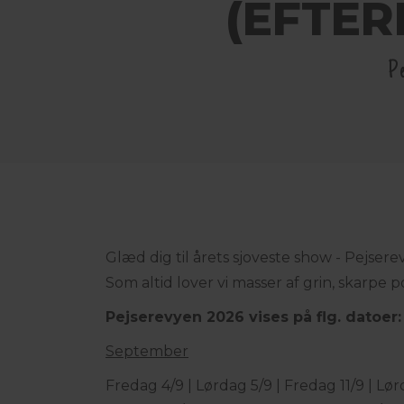
(EFTER
P
Glæd dig til årets sjoveste show - Pejser
Som altid lover vi masser af grin, skarpe p
Pejserevyen 2026 vises på flg. datoer:
September
Fredag 4/9 | Lørdag 5/9 | Fredag 11/9 | Lør