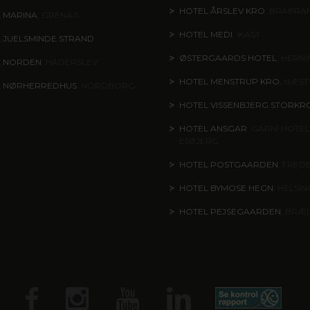
HOTEL ÅRSLEV KRO
, BRABRA
 MARINA
, GRENAA
HOTEL MEDI
, IKAST
 JUELSMINDE STRAND
ØSTERGAARDS HOTEL
, HERN
L NORDEN
, HADERSLEV
HOTEL MENSTRUP KRO
, NÆS
L NØRHERREDHUS
, NORDBORG
HOTEL VISSENBJERG STORKR
HOTEL ANSGAR
, GARNI HOTEL
ESBJERG
HOTEL POSTGAARDEN
, FRED
HOTEL BYMOSE HEGN
, HELSI
HOTEL PEJSEGAARDEN
, BRÆ