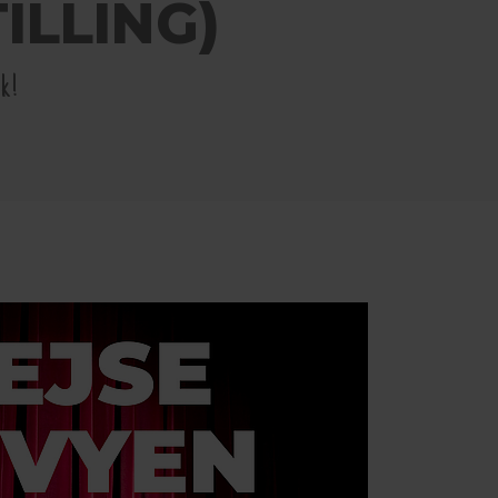
ILLING)
k!