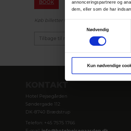
BOOK
annonceringspartnere og anal
dem, eller som de har indsaml
Køb billetter via linket "BOOK"
Samtykkevalg
Nødvendig
Tilbage til nyhedslisten
Kun nødvendige cook
KONTAKT
Hotel Pejsegården
Søndergade 112
DK-8740 Brædstrup
Telefon: +45 7575 1766
E-mail:
info@
hotelpejsegaarden.dk