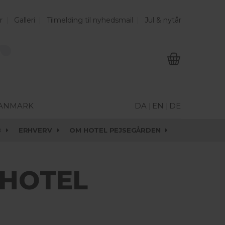
r
Galleri
Tilmelding til nyhedsmail
Jul & nytår
DANMARK
DA |
EN |
DE
B
ERHVERV
OM HOTEL PEJSEGÅRDEN
 HOTEL