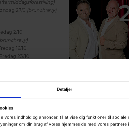
eftermiddagsforestilling
)
 Søndag 27/9
(brunchrevy
)
redag 2/10
(brunchrevy)
Fredag 16/10
 Fredag 23/10
Detaljer
ookies
se vores indhold og annoncer, til at vise dig funktioner til sociale
oplysninger om din brug af vores hjemmeside med vores partnere i